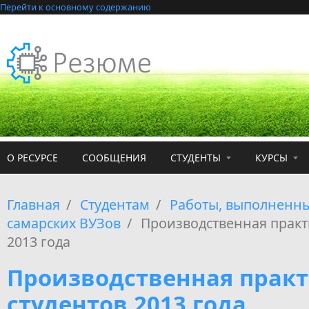
Перейти к основному содержанию
О РЕСУРСЕ
СООБЩЕНИЯ
СТУДЕНТЫ
КУРСЫ
Главная
/
Студентам
/
Работы, выполненны
самарских ВУЗов
/
Производственная практ
2013 года
Производственная прак
студентов 2013 года