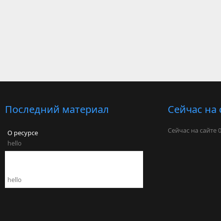
Последний материал
Сейчас на 
Сейчас на сайте 
О ресурсе
hello
Аппаратно-программный комплекс
"Бастион"
hello