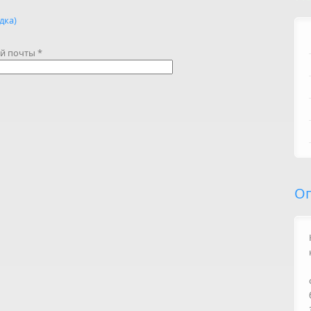
дка)
ой почты
*
О