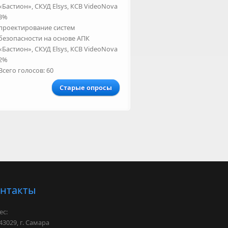
«Бастион», СКУД Elsys, КСВ VideoNova
3%
проектирование систем
безопасности на основе АПК
«Бастион», СКУД Elsys, КСВ VideoNova
2%
Всего голосов: 60
Старые опросы
нтакты
ес:
029, г. Самара