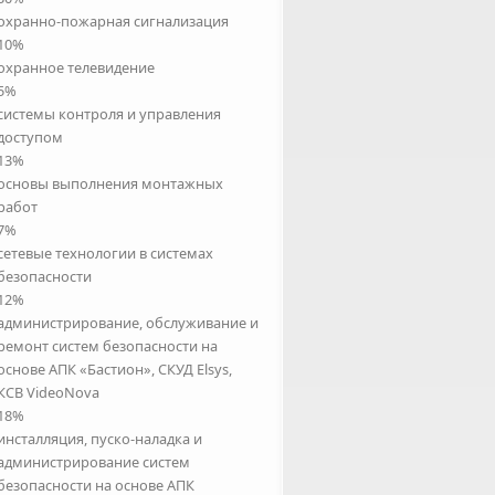
охранно-пожарная сигнализация
10%
охранное телевидение
5%
системы контроля и управления
доступом
13%
основы выполнения монтажных
работ
7%
cетевые технологии в системах
безопасности
12%
администрирование, обслуживание и
ремонт систем безопасности на
основе АПК «Бастион», СКУД Elsys,
КСВ VideoNova
18%
инсталляция, пуско-наладка и
администрирование систем
безопасности на основе АПК