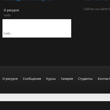
Сейчас на сайте 
О ресурсе
hello
Аппаратно-программный комплекс
"Бастион"
hello
О ресурсе
Сообщения
Курсы
Галерея
Студенты
Контак